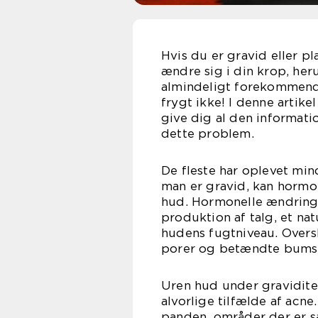
Hvis du er gravid eller p
ændre sig i din krop, her
almindeligt forekommend
frygt ikke! I denne artik
give dig al den informati
dette problem.
De fleste har oplevet min
man er gravid, kan hormone
hud. Hormonelle ændringe
produktion af talg, et nat
hudens fugtniveau. Oversk
porer og betændte bumse
Uren hud under graviditet
alvorlige tilfælde af ac
panden, områder der er s