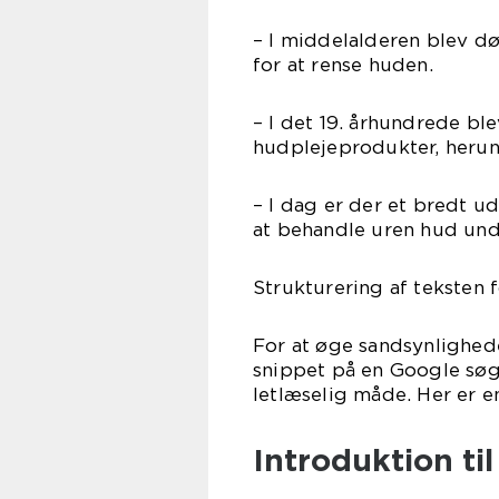
– I middelalderen blev d
for at rense huden.
– I det 19. århundrede bl
hudplejeprodukter, heru
– I dag er der et bredt ud
at behandle uren hud und
Strukturering af teksten 
For at øge sandsynlighede
snippet på en Google søgn
letlæselig måde. Her er e
Introduktion ti