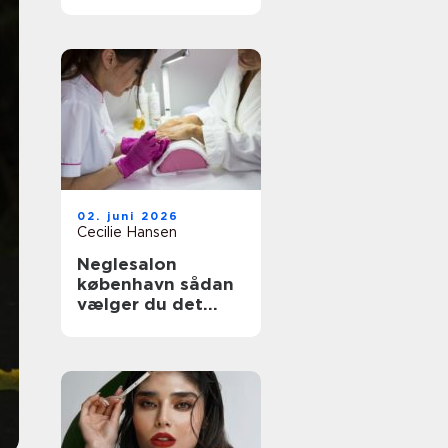
mulige løsninger
02. juni 2026
Cecilie Hansen
Neglesalon
københavn sådan
vælger du det
rette sted til dine
negle