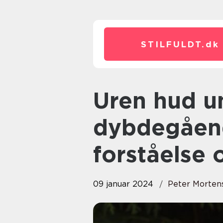
STILFULDT.
dk
Uren hud under graviditet – En
dybdegåend
forståelse
09 januar 2024
Peter Morten