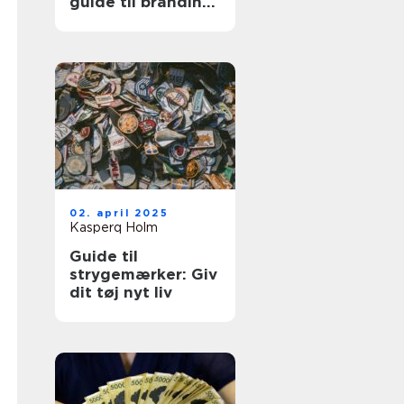
guide til branding
og identitet
02. april 2025
Kasperq Holm
Guide til
strygemærker: Giv
dit tøj nyt liv