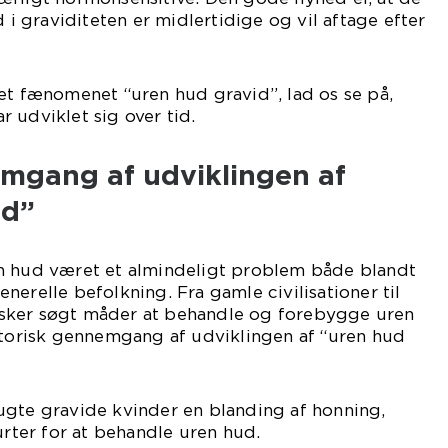
d i graviditeten er midlertidige og vil aftage efter
et fænomenet “uren hud gravid”, lad os se på,
 udviklet sig over tid.
emgang af udviklingen af
id”
n hud været et almindeligt problem både blandt
nerelle befolkning. Fra gamle civilisationer til
sker søgt måder at behandle og forebygge uren
storisk gennemgang af udviklingen af “uren hud
ugte gravide kvinder en blanding af honning,
urter for at behandle uren hud.