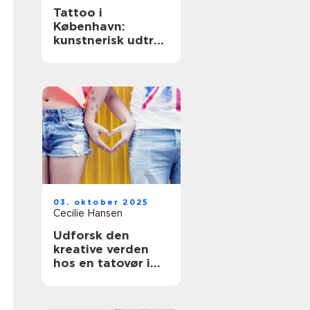
Tattoo i
København:
kunstnerisk udtryk
og personlig
fortælling
03. oktober 2025
Cecilie Hansen
Udforsk den
kreative verden
hos en tatovør i
København