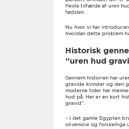
fleste tilfælde af uren hu
fødslen.
Nu hvor vi har introducer
hvordan dette problem har
Historisk genn
“uren hud grav
Gennem historien har ure
gravide kvinder og den ge
moderne tider har menne
hud på. Her er en kort hi
gravid”.
– I det gamle Egypten br
olivenolie og forskellige 