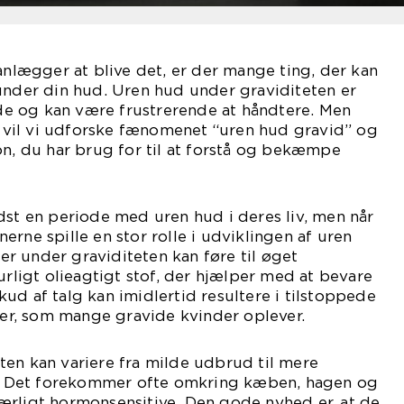
lanlægger at blive det, er der mange ting, der kan
under din hud. Uren hud under graviditeten er
e og kan være frustrerende at håndtere. Men
el vil vi udforske fænomenet “uren hud gravid” og
on, du har brug for til at forstå og bekæmpe
dst en periode med uren hud i deres liv, men når
rne spille en stor rolle i udviklingen af uren
r under graviditeten kan føre til øget
urligt olieagtigt stof, der hjælper med at bevare
ud af talg kan imidlertid resultere i tilstoppede
r, som mange gravide kvinder oplever.
en kan variere fra milde udbrud til mere
ne. Det forekommer ofte omkring kæben, hagen og
ærligt hormonsensitive. Den gode nyhed er, at de