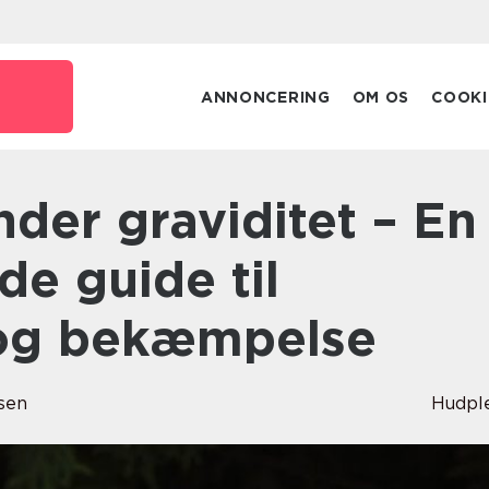
ANNONCERING
OM OS
COOKI
e guide til
 og bekæmpelse
sen
Hudpl