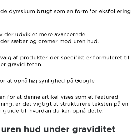
øde dyrsskum brugt som en form for eksfoliering
ev der udviklet mere avancerede
nder sæber og cremer mod uren hud.
valg af produkter, der specifikt er formuleret til
er graviditeten.
for at opnå høj synlighed på Google
n for at denne artikel vises som et featured
ing, er det vigtigt at strukturere teksten på en
n guide til, hvordan du kan opnå dette:
l uren hud under graviditet