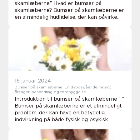
skamlæberne” Hvad er bumser på
skamlæberne? Bumser på skamlæberne er
en almindelig hudlidelse, der kan påvirke
kvinder i alle aldre. Disse bumser, også
kendt som skamlebderodermatitis, opstår
normalt som føl...
16 januar 2024
Bumser på skamlæberne: En dybdegående indsigt i
årsager, behandling og forebyggelse
Introduktion til bumser på skamlæberne “ “
Bumser på skamlæberne er et almindeligt
problem, der kan have en betydelig
indvirkning på både fysisk og psykisk
velvære hos dem, der oplever det. Denne
artikel vil udforske de nøglefaktorer at v...