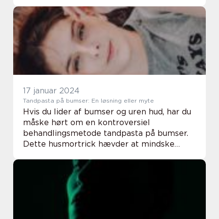
bumser og give en historisk gennemgang
af, hvordan behandlingen og opfattelsen ...
17 januar 2024
Tandpasta på bumser: En løsning eller myte
Hvis du lider af bumser og uren hud, har du
måske hørt om en kontroversiel
behandlingsmetode tandpasta på bumser.
Dette husmortrick hævder at mindske
rødme og hævelse, og mange mennesker
sværger til det som en hurtig og billig
løsning. Men er der vid...