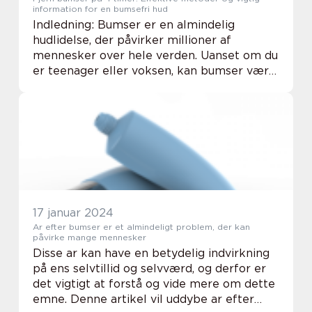
information for en bumsefri hud
Indledning: Bumser er en almindelig
hudlidelse, der påvirker millioner af
mennesker over hele verden. Uanset om du
er teenager eller voksen, kan bumser være
både irriterende og pinligt. Heldigvis er der
effektive metoder til at fjerne bumser på
kort ...
17 januar 2024
Ar efter bumser er et almindeligt problem, der kan
påvirke mange mennesker
Disse ar kan have en betydelig indvirkning
på ens selvtillid og selvværd, og derfor er
det vigtigt at forstå og vide mere om dette
emne. Denne artikel vil uddybe ar efter