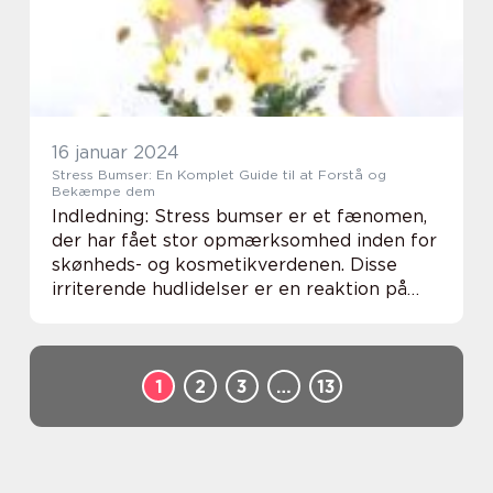
16 januar 2024
Stress Bumser: En Komplet Guide til at Forstå og
Bekæmpe dem
Indledning: Stress bumser er et fænomen,
der har fået stor opmærksomhed inden for
skønheds- og kosmetikverdenen. Disse
irriterende hudlidelser er en reaktion på
stress og kan påvirke både teenagere og
voksne. Denne artikel vil udforske alt, hvad
du h...
1
2
3
…
13