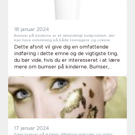
18 januar 2024
Bumser på kinderne er et almindeligt hudproblem, der
kan have indvirkning på både teenagere og voksne
Dette afsnit vil give dig en omfattende
indføring i dette emne og de vigtigste ting,
du bør vide, hvis du er interesseret i at lære
mere om bumser på kinderne. Bumser,
også kendt som acne vulgaris, er
inflammatoriske læsioner, der opstår som
følge af...
17 januar 2024
Fjern bumser på 4 timer: Effektive metoder og vigtig