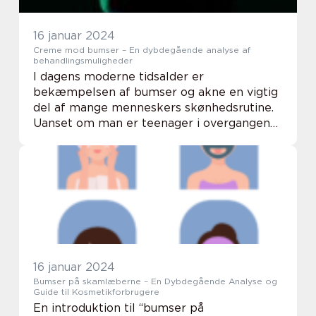
16 januar 2024
Creme mod bumser – En dybdegående analyse af
behandlingsmuligheder
I dagens moderne tidsalder er
bekæmpelsen af bumser og akne en vigtig
del af mange menneskers skønhedsrutine.
Uanset om man er teenager i overgangen
til voksenlivet eller en voksen med
hormonelle ubalancer, er bumser et
almindeligt problem, som mange...
16 januar 2024
Bumser på skamlæberne – En Dybdegående Analyse og
Guide til Kosmetikforbrugere
En introduktion til “bumser på