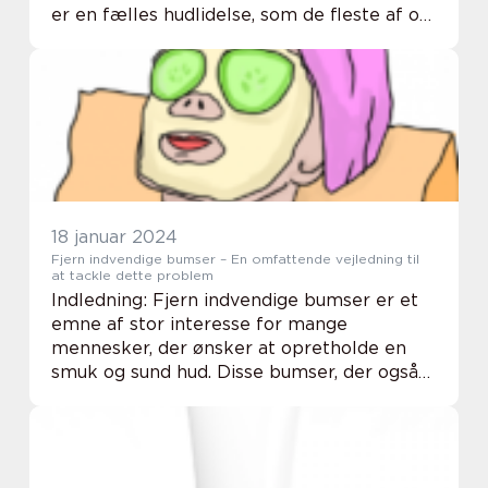
er en fælles hudlidelse, som de fleste af os
har oplevet på et eller andet tidspunkt i
vores liv. Mens de typisk forbinder med
ansigtet, k...
18 januar 2024
Fjern indvendige bumser – En omfattende vejledning til
at tackle dette problem
Indledning: Fjern indvendige bumser er et
emne af stor interesse for mange
mennesker, der ønsker at opretholde en
smuk og sund hud. Disse bumser, der også
kendes som cyster, er dybtliggende og kan
være meget smertefulde og frustrerende
at håndtere. I...