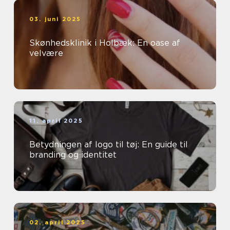
03. juni 2025
Skønhedsklinik i Holbæk: En oase af
velvære
11. april 2025
Betydningen af logo til tøj: En guide til
branding og identitet
02. april 2025