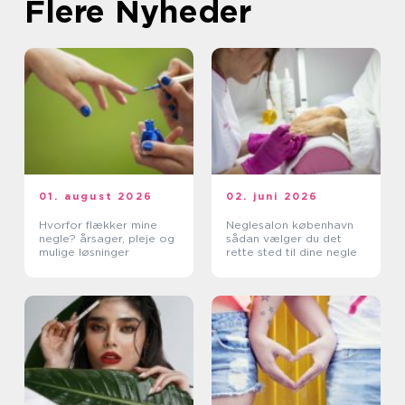
Flere Nyheder
01. august 2026
02. juni 2026
Hvorfor flækker mine
Neglesalon københavn
negle? årsager, pleje og
sådan vælger du det
mulige løsninger
rette sted til dine negle