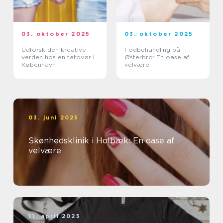
03. oktober 2025
03. oktober 2025
Udforsk den kreative
Fodbehandling på
verden hos en tatovør i
Østerbro: En oase af
København
velvære
03. juni 2025
Skønhedsklinik i Holbæk: En oase af
velvære
11. april 2025