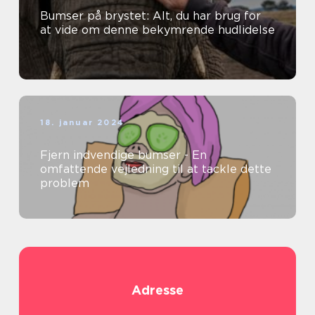
Bumser på brystet: Alt, du har brug for
at vide om denne bekymrende hudlidelse
18. januar 2024
Fjern indvendige bumser - En
omfattende vejledning til at tackle dette
problem
Adresse