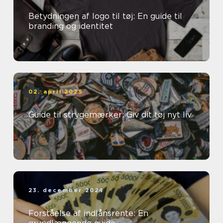
Betydningen af logo til tøj: En guide til
branding og identitet
02. april 2025
Guide til strygemærker: Giv dit tøj nyt liv
23. december 2024
Forståelse af indlånsrente: En