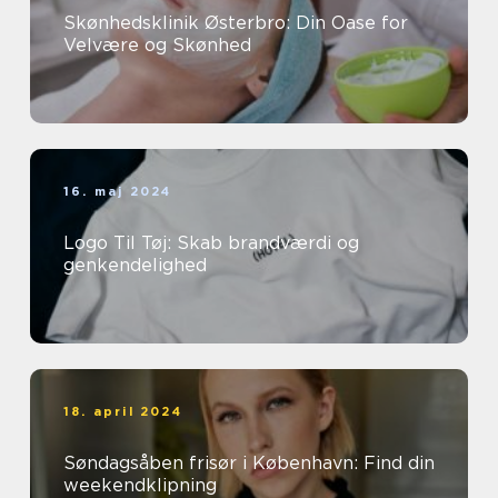
Skønhedsklinik Østerbro: Din Oase for
Velvære og Skønhed
16. maj 2024
Logo Til Tøj: Skab brandværdi og
genkendelighed
18. april 2024
Søndagsåben frisør i København: Find din
weekendklipning