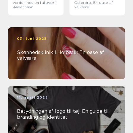
verden hos en tatovør i
Østerbro: En oase af
København
velvære
03. juni 2025
Skønhedsklinik i Holbæk: En oase af
velvære
11. april 2025
Betydningen af logo til tøj: En guide til
branding og identitet