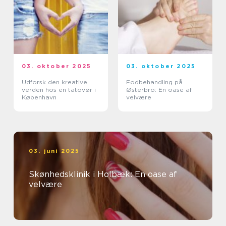
03. oktober 2025
03. oktober 2025
Udforsk den kreative
Fodbehandling på
verden hos en tatovør i
Østerbro: En oase af
København
velvære
03. juni 2025
Skønhedsklinik i Holbæk: En oase af
velvære