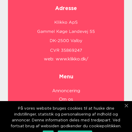
Adresse
web:
www.klikko.dk/
Menu
Annoncering
Om os
Cookies
På vores website bruges cookies til at huske dine
indstillinger, statistik og personalisering af indhold og
Kontakt os
annoncer. Denne information deles med tredjepart. Ved
Sitemap
fortsat brug af websiden godkender du cookiepolitikken.