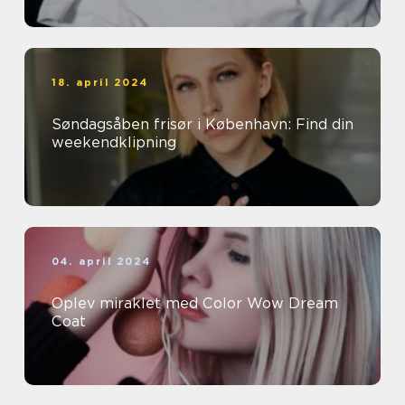
18. april 2024
Søndagsåben frisør i København: Find din
weekendklipning
04. april 2024
Oplev miraklet med Color Wow Dream
Coat