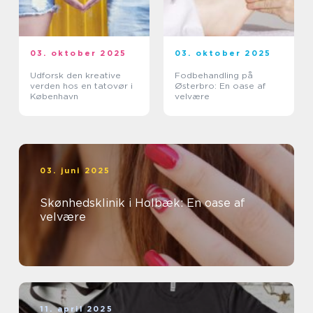
03. oktober 2025
03. oktober 2025
Udforsk den kreative
Fodbehandling på
verden hos en tatovør i
Østerbro: En oase af
København
velvære
03. juni 2025
Skønhedsklinik i Holbæk: En oase af
velvære
11. april 2025