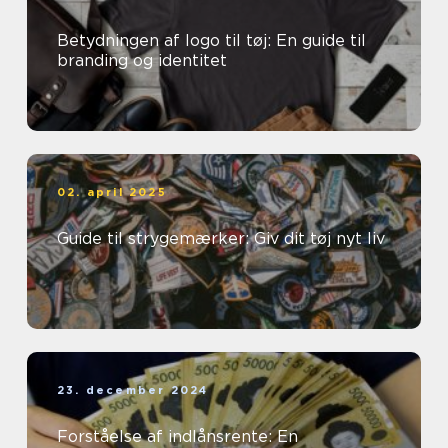
Betydningen af logo til tøj: En guide til
branding og identitet
02. april 2025
Guide til strygemærker: Giv dit tøj nyt liv
23. december 2024
Forståelse af indlånsrente: En