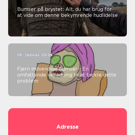
Bumser på brystet: Alt, du har brug for
at vide om denne bekymrende hudlidelse
18. januar 2024
Fjern indvendige bumser - En
omfattende vejledning til at tackle dette
problem
Adresse