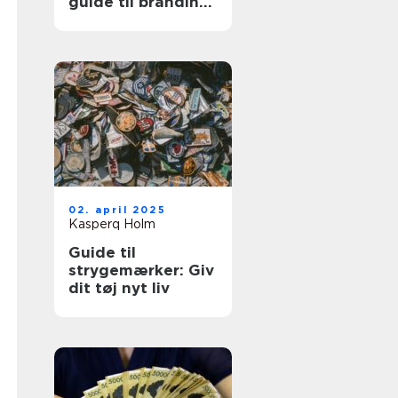
guide til branding
og identitet
02. april 2025
Kasperq Holm
Guide til
strygemærker: Giv
dit tøj nyt liv