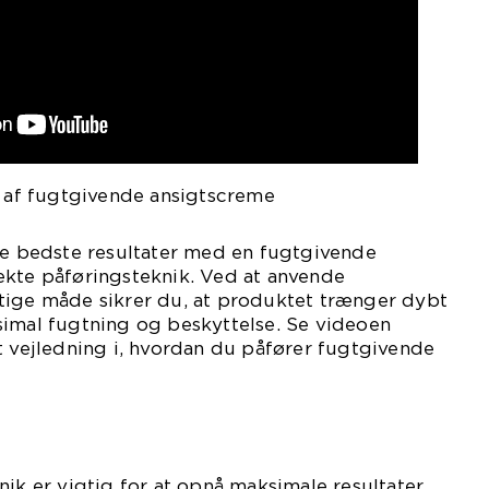
g af fugtgivende ansigtscreme
 de bedste resultater med en fugtgivende
ekte påføringsteknik. Ved at anvende
tige måde sikrer du, at produktet trænger dybt
simal fugtning og beskyttelse. Se videoen
t vejledning i, hvordan du påfører fugtgivende
nik er vigtig for at opnå maksimale resultater