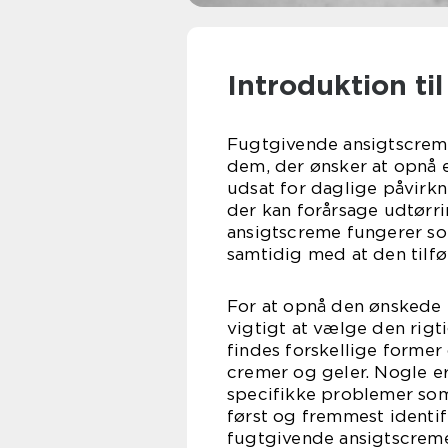
Introduktion t
Fugtgivende ansigtscreme
dem, der ønsker at opnå 
udsat for daglige påvirkn
der kan forårsage udtørr
ansigtscreme fungerer so
samtidig med at den tilf
For at opnå den ønskede 
vigtigt at vælge den rigt
findes forskellige former
cremer og geler. Nogle e
specifikke problemer som 
først og fremmest identi
fugtgivende ansigtscreme 