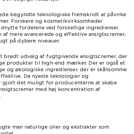
rede begyndte teknologiske fremskridt at påvirke
emer. Forskere og kosmetikvirksomheder
nytte fordelene ved forskellige ingredienser.
en af mere avancerede og effektive ansigtscremer,
ugt på dybere niveauer.
et bredt udvalg af fugtgivende ansigtscremer, der
e produkter til high-end mærker. Der er også et
ige og økologiske ingredienser, der er skånsomme
fektive. De nyeste teknologier og
r gjort det muligt for producenterne at skabe
nsigtscremer med høj koncentration af
.
ugte man naturlige olier og ekstrakter som
sigtet