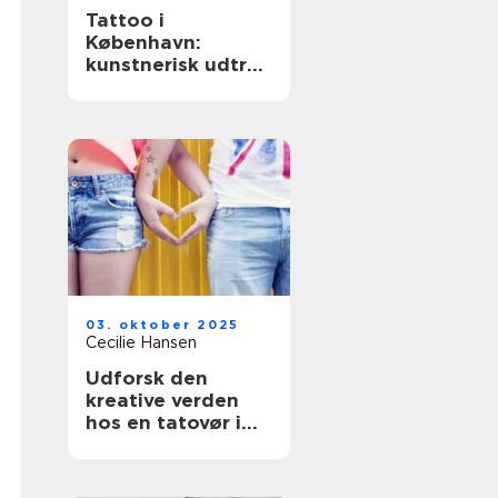
Tattoo i
København:
kunstnerisk udtryk
og personlig
fortælling
03. oktober 2025
Cecilie Hansen
Udforsk den
kreative verden
hos en tatovør i
København