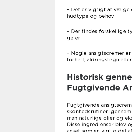
– Det er vigtigt at vælge
hudtype og behov
– Der findes forskellige 
geler
– Nogle ansigtscremer er
tørhed, aldringstegn elle
Historisk genn
Fugtgivende A
Fugtgivende ansigtscrem
skønhedsrutiner igennem 
man naturlige olier og ek
Disse ingredienser blev 
anset som en vigtig del a