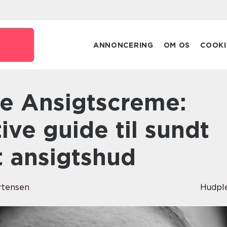
ANNONCERING
OM OS
COOKI
ive guide til sundt
t ansigtshud
rtensen
Hudpl