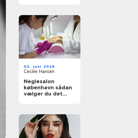
mulige løsninger
02. juni 2026
Cecilie Hansen
Neglesalon
københavn sådan
vælger du det
rette sted til dine
negle