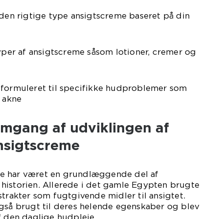
 den rigtige type ansigtscreme baseret på din
typer af ansigtscreme såsom lotioner, cremer og
 formuleret til specifikke hudproblemer som
r akne
emgang af udviklingen af
nsigtscreme
e har været en grundlæggende del af
historien. Allerede i det gamle Egypten brugte
strakter som fugtgivende midler til ansigtet.
også brugt til deres helende egenskaber og blev
f den daglige hudpleje.