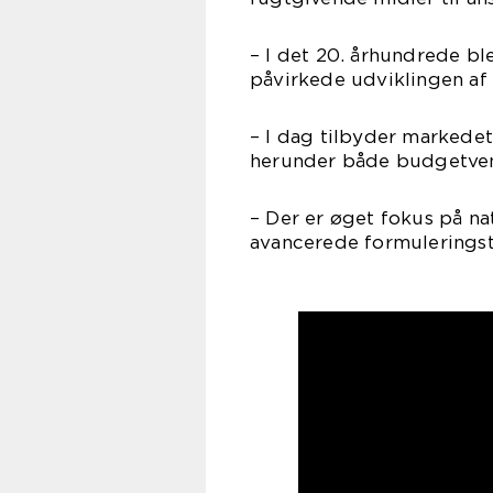
– I det 20. århundrede bl
påvirkede udviklingen af
– I dag tilbyder markedet
herunder både budgetve
– Der er øget fokus på na
avancerede formulerings