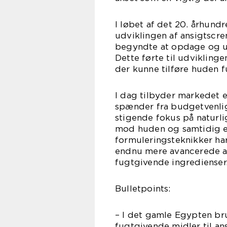
I løbet af det 20. århund
udviklingen af ansigtscr
begyndte at opdage og ud
Dette førte til udvikling
der kunne tilføre huden f
I dag tilbyder markedet 
spænder fra budgetvenlig
stigende fokus på naturl
mod huden og samtidig ef
formuleringsteknikker ha
endnu mere avancerede a
fugtgivende ingredienser
Bulletpoints:
– I det gamle Egypten br
fugtgivende midler til an