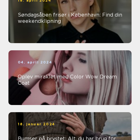
18. april 2024
Søndagsåben frisør i København: Find din
weekendklipning
04. april 2024
Oplev miraklet med Color Wow Dream
Coat
18. januar 2024
Bumser på brystet: Alt, du har brug for