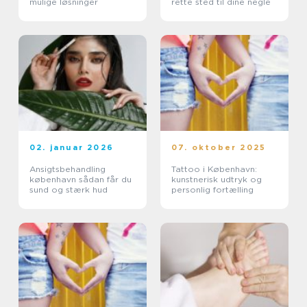
mulige løsninger
rette sted til dine negle
02. januar 2026
07. oktober 2025
Ansigtsbehandling
Tattoo i København:
københavn sådan får du
kunstnerisk udtryk og
sund og stærk hud
personlig fortælling