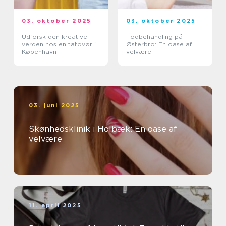
03. oktober 2025
03. oktober 2025
Udforsk den kreative
Fodbehandling på
verden hos en tatovør i
Østerbro: En oase af
København
velvære
03. juni 2025
Skønhedsklinik i Holbæk: En oase af
velvære
11. april 2025