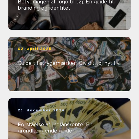
Betydningen af logo til tøj: En guide til
branding og identitet
02. april 2025
Guide til strygemærker: Giv dit tøj nyt liv
23. december 2024
Forståelse af indlånsrente: En
grundlæggende guide