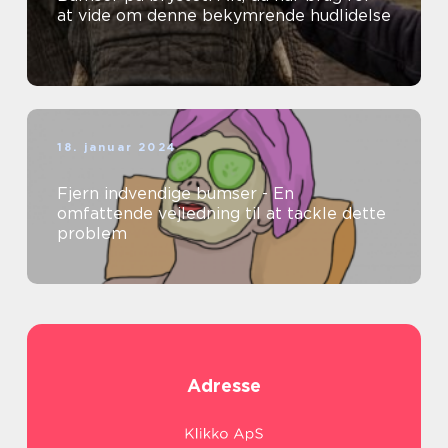
at vide om denne bekymrende hudlidelse
18. januar 2024
Fjern indvendige bumser - En
omfattende vejledning til at tackle dette
problem
Adresse